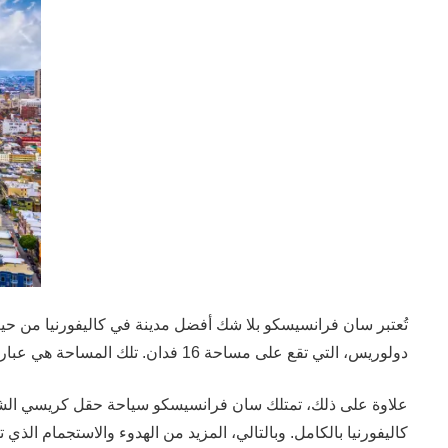
تُعتبر سان فرانسيسكو بلا شك أفضل مدينة في كاليفورنيا من 
دولوريس، التي تقع على مساحة 16 فدان. تلك المساحة هي عبارة عن مرافق طبيعية مذهلة من الأشجار والنباتات والمساحات الخضراء، إضافة إلى المسطحات المائية التي تخلق أجواء رائعة للزوّار.
علاوة على ذلك، تمتلك سان فرانسيسكو سياحة حقل كريسي الشهي
كاليفورنيا بالكامل. وبالتالي، المزيد من الهدوء والاستجمام الذي