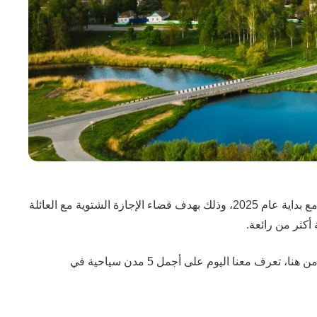
أجمل مدن كاليفورنيا السياحية للزيارة في 2025، في بداية الأمر، بدأت مدن كاليفورنيا في استقبال أعداد مهولة من المسافرون العرب مع بداية عام 2025، وذلك بهدف قضاء الإجازة الشتوية مع العائلة
أكثر من رائعة.
لذلك، فلا تجعل متعة التزلج على الجليد، وزيارة الحدائق الخضراء المطلّة على المحيط، وحضور المهرجانات والفعاليات الشتوية تفوّتك. ومن هنا، تعرف معنا اليوم على أجمل 5 مدن سياحية في