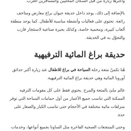
وأكثرها زيارة من قبل السكان المحلييّن والمسافرين العرب.
بالإضافة إلى ذلك، يوجد داخل حديقة حيوان براغ معارض ومتاحف
رائعة. تحتوي على فعاليات وأنشطة مناسبة للأطفال. كما يوجد منطقة
ألعاب كبيرة، ومحمية خاصة، وكذلك بحيرة صناعية لاستئجار قارب
والتجوّل به في الحديقة.
حديقة براغ المائية الترفيهية
هُنا تكمنّ متعة رحلة
السياحة في براغ للاطفال
عند زيارة أكبر حدائق
أوروبا المائية وهي حديقة براغ المائية الترفيهية.
عالم ملئ بالمتعة والمرح. يحتوي فقط على كل مقومات الترفيه
الممكنة التي تناسب جميع الأعمار من أول حمامات السباحة التي توفر
منزلقات مائية مختلفة في الأحجام حتى تناسب الكبار والصغار على
حدة.
وحتى المنتجعات الصحية الفاخرة مثل الساونا بجميع أنواعها، وخدمات