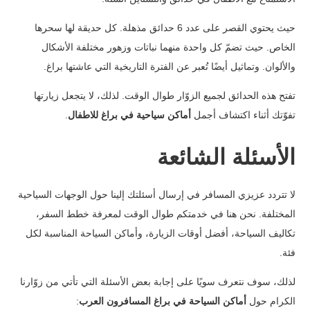
حيث يحتوي القصر على عدد 6 حدائق مذهلة. كل حديقة لها سحرها
الخاص. حيث تضمّ كل واحدة منهما نباتات وزهور مختلفة الأشكال
والألوان. وتماثيل أيضًا تُعبر عن الفترة التاريخية التي عاشتها براغ.
تفتح هذه الحدائق لجميع الزوّار طوال الوقت. لذلك، لا يتجعل زيارتها
تفوّتك أثناء اكتشاف أجمل
أماكن سياحية في براغ للاطفال
.
الأسئلة الشائعة
لا تتردد عزيزي المسافر في إرسال أسئلتك إلينا حول الوجهات السياحية
المختلفة. نحن هنا في خدمتكم طوال الوقت لمعرفة خطط السفر،
تكاليف السياحة، أفضل أوقات الزيارة، وأماكن السياحة المناسبة لكل
فئة.
لذلك، سوف نتعرف سويًا على إجابة بعض الأسئلة التي تأتي من زوّارنا
الكرام حول
أماكن السياحة في براغ المسافرون العرب
: