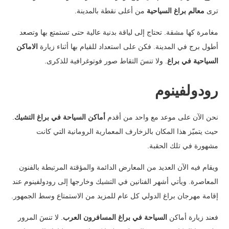
ترى
معالم براغ السياحية
من أعلى نقطة بالمدينة.
مغامرة كها مشقة. تحتاج إلى لياقة بدنية عالية حتى تستمتع بها وتصعد
أطول برج في المدينة. فكن على استعداد للقيام بها أثناء زيارة
الاماكن
السياحية في براغ
. ولا تنسَ التقاط صور فوتوغرافية للذكرى.
رودولفينوم
نحن الآن على موعد مع واحد من أقدم
أماكن السياحة في براغ التشيك
.
حيث يتميّز هذا المكان بالزخارف المعمارية الرومانية التي كانت
مشهورة في تلك الحقبة.
ويقام فيه الآن العديد من المعارض الدائمة والمؤقتة المرتبطة بالفنون
المعاصرة. ويأتي أشهر الفنانين في التشيك وخارجها إلى رودولفينوم عند
إقامة مهرجان براغ الدولي كل عام للمزيد من الاستمتاع وسط الجمهور.
فعند زيارة أماكن
السياحة في براغ المسافرون العرب
. لا تنسَ المرور