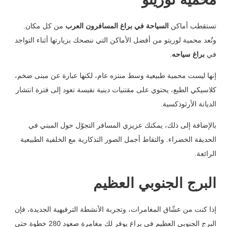
تستقطب أماكن
السياحة في براغ المسافرون العرب
من كل مكان.
وتُعد محمية لوريتو من أفضل الأماكن التي ننصحك بزيارتها أثناء التواجد
في
براغ سياحه
.
إنها ليست محمية طبيعية وسط منتزه عام، لكنها عبارة عن مبنى ضخم،
كلاسيكي الطبع، يحتوي على مقتنيات دينية نفيسة تعود إلى فترة انتشار
الديانة الأرثوذكسية.
بالإضافة إلى ذلك، يمكنك عزيزي المسافر التجوّل حول المبني في
الحديقة الخضراء. والتقاط أجمل الصور التذكارية مع الخلفية الطبيعية
الرائعة.
البرج الجنوبي العظيم
إذا كنت من عشّاق المغامرات، وتجربة الأنشطة الترفيهية الجديدة، فإن
البرج الجنوبي العظيم في براغ يوفر لك مغامرة صعود 280 خطوة حتى