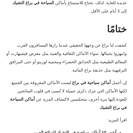
عديدة للغاية. لذلك، تحتاج للاستمتاع بأماكن
السياحة في براغ التشيك
إلى 3 أيام على الأقل.
ختامًا
كشفت لنا براغ عن وجهها الحقيقي عندما زارها المسافرون العرب
وانبهروا بجمالها. سواء الأماكن الثقافية والفنية مثل معرض فيشيهارت أو
المعالم الطبيعية مثل الحدائق الخضراء ومحمية لوريتو أو حتى المرافق
الترفيهية مثل حديقة براغ المائية.
إن أجمل
أماكن سياحية في براغ
ليست الأماكن المعروفة بين الجميع.
لكنها الأماكن التي تترك ذكرى جميلة لا تُنسى في قلوب السائحين
للعودة إليها مرة أخرى، متحمّسين لاكتشاف المزيد عن
أماكن السياحة
في براغ التشيك
.
اقرأ المزيد:
أشهر 10 أماكن سياحية في التشيك للسائح العربي
.