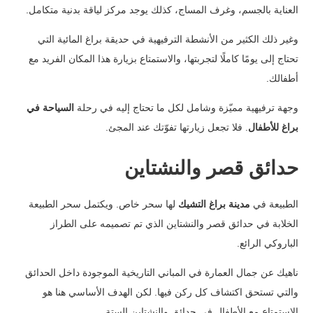
العناية بالجسم، وغرف المساج، كذلك يوجد مركز لياقة بدنية متكامل.
وغير ذلك الكثير من الأنشطة الترفيهية في حديقة براغ المائية التي
تحتاج إلى يومًا كاملًا لتجربتها، والاستمتاع بزيارة هذا المكان الفريد مع
أطفالك.
وجهة ترفيهية مميّزة وشامل لكل ما تحتاج إليه في رحلة
السياحة في
براغ للأطفال
. فلا تجعل زيارتها تفوّتك عند المجئ.
حدائق قصر والنشتاين
الطبيعة في
مدينة براغ التشيك
لها سحر خاص. ويكتمل سحر الطبيعة
الخلابة في حدائق قصر والنشتاين الذي تم تصميمه على الطراز
الباروكي الرائع.
ناهيك عن جمال العمارة في المباني التاريخية الموجودة داخل الحدائق
والتي تستحق اكتشاف كل ركن فيها. لكن الهدف الأساسي هنا هو
الاستمتاع مع الأطفال في حدائق والنشتاين الستة.