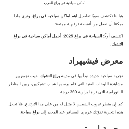
أماكن سياحية في براغ للعرب
هيا بنا نكتشف سويًا تفاصيل
اهم اماكن سياحيه في براغ
، ونرى ماذا
يمكننا أن نفعل من أنشطة ترفيهية ممتعة:
اكتشف أولًا:
السياحة في براغ 2025: أجمل أماكن سياحية في براغ
التشيك
.
معرض فيشيهراد
تجربة سياحية جديدة نبدأ بها في مدينة
براغ التشيك
. حيث تجمع بين
مشاهدة اللوحات الفنية التي قام برسمها شباب تشيكيين، وبين المناظر
البانورامية التي تراها بزاوية 360 درجة .
كما إن منظر غروب الشمس لا مثيل له من على هذا الارتفاع. فلا تجعل
هذه التجربة تفوّتك عزيزي المسافر عند المجئ إلى
براغ سياحة
.
محمية لوريتو