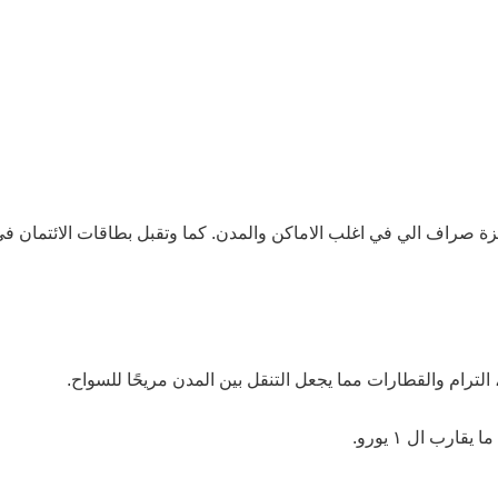
في بولندا هي الزلوتي البولندي (PLN). تتوفر اجهزة صراف الي في اغلب الاماكن والمدن. كما و
الترام والقطارات مما يجعل التنقل بين المدن مريحًا للسواح.