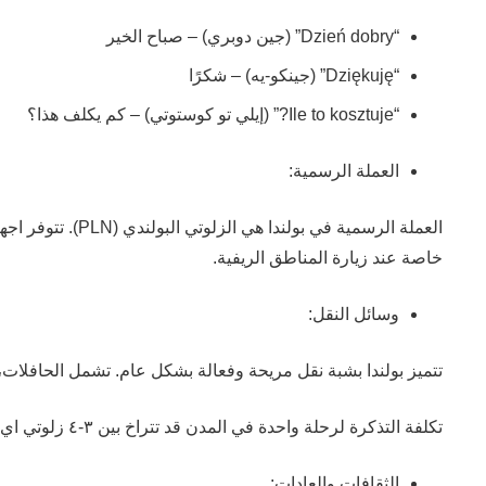
“Dzień dobry” (جين دوبري) – صباح الخير
“Dziękuję” (جينكو-يه) – شكرًا
“Ile to kosztuje?” (إيلي تو كوستوتي) – كم يكلف هذا؟
العملة الرسمية:
العملة الرسمية 
خاصة عند زيارة المناطق الريفية.
وسائل النقل:
تتميز بولندا بشبة نقل مريحة وفعالة بشكل عام. تشمل الحافلات، 
تكلفة التذكرة لرحلة واحدة في المدن قد تتراخ بين ٣-٤ زلوتي اي ما يقارب ال ١ يورو.
الثقافات والعادات: