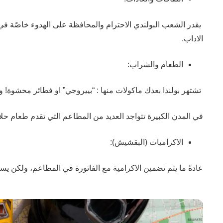
يقدر الشعب البولندي الاحترام والمحافظة على الهدوء خاصًة في الا
الاداب.
الطعام والشراب:
تشتهر بولندا بعدك ماكولات منها : “بييروجي” او فطائر محشوة! و 
في المدن الكبيرة تتواجد العديد من المطاعم التي تقدم طعام حلا، يمكنك ان تحدها عن طريق استخدام aps
الاكراميات (البقشيش):
عادةً ما يتم تضمين الاكرامية مع الفاتورة في المطاعم، ولكن يستحب ايضًا اضافة اكرامية تضل م