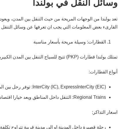
وسائل النقل في بولندا
تعد بولندا من الوجهات المريحة من حيث التنقل بين المدن، ويعود 
القارىء بعض المعلومات التي يجب ان تعرفها عن وسائل التنقل في 
القطارات: وسيلة مريحة بأسعار مناسبة
تمتلك بولندا قطارات (PKP) تتيح للسياح التنقل بين المدن الكبيرة والمناطق الريفية بسهولة.
أنواع القطارات:
InterCity (IC), ExpressInterCity (EIC): توفر رحل بين المدن البولندية الكبرى مثل: كراكوف ووارسو.
Regional Trains: التنقل داخل المناطق ويعد خيارا اقتصاديًا.
اسعار التذاكر:
رحلة قصيرة داخل المدينة او الى مدينة قريبة تتراوح تكلفة التذكرة ب