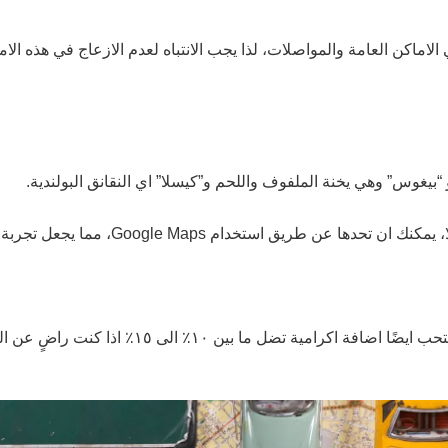
ماكن العامة والمواصلات، لذا يجب الانتباه لعدم الازعاج في هذه الاماكن
“بيغوس” وهي يخنة الملفوف واللحم و”كيسلا” اي النقانق البولندية.
Google M، مما يجعل تجربة السفر مريحة للمسافرين المسلمين.
ا بين ١٠٪؜ الى ١٥٪؜ اذا كنت راضٍ عن الخدمة والمطعم.