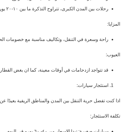
رحلات بين المدن الكبرى، تتراوح التذكرة ما بين ١٠-٢٠ يورو نظًرا لكبر المسافة، ومن المفضل الحجز مسبقًا حيث توجد خصومات للحجز المسبق.
المزايا:
راحة وسعرة في التنقل، وتكاليف مناسبة مع خصومات الح
العيوب:
قد تتواجد ازدحامات في أوقات معينة، كما ان بغض القطا
استئجار سيارات:
اذا كنت تفضل حرية التنقل بين المدن والمناطق الريفية بعيدًا عن
تكلفة الاستئجار:
سيارات صغيرة: تبدا الاسعار من ٤٠- ٦٠ يورو في اليوم.