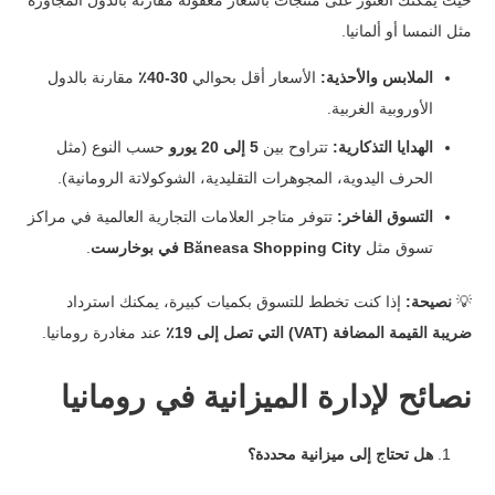
مثل النمسا أو ألمانيا.
الملابس والأحذية:
الأسعار أقل بحوالي
30-40٪
مقارنة بالدول
الأوروبية الغربية.
الهدايا التذكارية:
تتراوح بين
5 إلى 20 يورو
حسب النوع (مثل
الحرف اليدوية، المجوهرات التقليدية، الشوكولاتة الرومانية).
التسوق الفاخر:
تتوفر متاجر العلامات التجارية العالمية في مراكز
تسوق مثل
Băneasa Shopping City في بوخارست
.
💡
نصيحة:
إذا كنت تخطط للتسوق بكميات كبيرة، يمكنك استرداد
ضريبة القيمة المضافة (VAT) التي تصل إلى 19٪
عند مغادرة رومانيا.
نصائح لإدارة الميزانية في رومانيا
هل تحتاج إلى ميزانية محددة؟