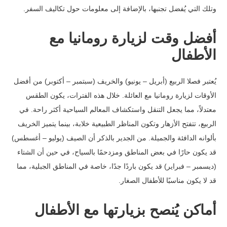
وتلك التي يُفضل تجنبها، بالإضافة إلى معلومات حول تكاليف السفر.
أفضل وقت لزيارة رومانيا مع
الأطفال
يُعتبر فصلا الربيع (أبريل – يونيو) والخريف (سبتمبر – أكتوبر) من أفضل
الأوقات لزيارة رومانيا مع العائلة. خلال هذه الفترات، يكون الطقس
معتدلاً، مما يجعل التنقل واستكشاف المعالم السياحية أكثر راحة. في
الربيع، تتفتح الأزهار وتكون المناظر الطبيعية خلابة، بينما يتميز الخريف
بألوانه الدافئة والجميلة. من الجدير بالذكر أن الصيف (يوليو – أغسطس)
قد يكون حارًا في بعض المناطق ومزدحمًا بالسياح، في حين أن الشتاء
(ديسمبر – فبراير) قد يكون باردًا جدًا، خاصة في المناطق الجبلية، مما
قد لا يكون مناسبًا للأطفال الصغار.
أماكن يُنصح بزيارتها مع الأطفال