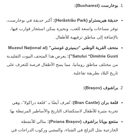
بوخارست (Bucharest):
حديقة هيريستراو (Herăstrău Park):
أكبر حديقة في بوخارست،
توفر مساحات واسعة للعب، وبحيرة يمكن استئجار قوارب فيها،
بالإضافة إلى مناطق ترفيهية للأطفال.
متحف القرية الوطني “ديميتري غوستي” (Muzeul Naţional al
Satului “Dimitrie Gusti”):
يعرض هذا المتحف البيوت التقليدية
من مختلف مناطق رومانيا، مما يمنح الأطفال فرصة للتعرف على
تاريخ البلاد بطريقة تفاعلية.
براشوف (Brașov):
قلعة بران (Bran Castle):
تُعرف أيضًا بـ “قلعة دراكولا”، وهي
تجربة مثيرة للأطفال لاستكشاف التاريخ والأساطير المرتبطة بها.
منتجع بويانا براشوف (Poiana Brașov):
مثالي للأنشطة
الخارجية مثل التزلج في الشتاء، والمشي وركوب الدراجات في