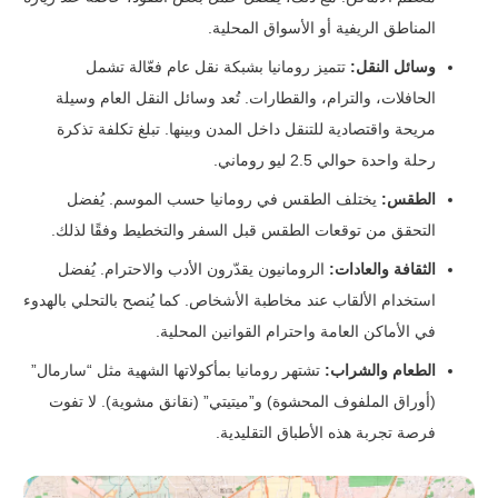
المناطق الريفية أو الأسواق المحلية.
وسائل النقل:
تتميز رومانيا بشبكة نقل عام فعّالة تشمل
الحافلات، والترام، والقطارات. تُعد وسائل النقل العام وسيلة
مريحة واقتصادية للتنقل داخل المدن وبينها. تبلغ تكلفة تذكرة
رحلة واحدة حوالي 2.5 ليو روماني.
الطقس:
يختلف الطقس في رومانيا حسب الموسم. يُفضل
التحقق من توقعات الطقس قبل السفر والتخطيط وفقًا لذلك.
الثقافة والعادات:
الرومانيون يقدّرون الأدب والاحترام. يُفضل
استخدام الألقاب عند مخاطبة الأشخاص. كما يُنصح بالتحلي بالهدوء
في الأماكن العامة واحترام القوانين المحلية.
الطعام والشراب:
تشتهر رومانيا بمأكولاتها الشهية مثل “سارمال”
(أوراق الملفوف المحشوة) و”ميتيتي” (نقانق مشوية). لا تفوت
فرصة تجربة هذه الأطباق التقليدية.