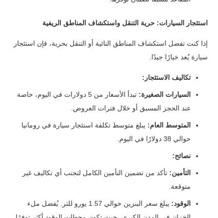
استئجار السيارات: حرية التنقل واستكشاف المناطق الريفية
إذا كنت تفضل استكشاف المناطق النائية أو التنقل بحرية، فإن استئجار
سيارة يُعد خيارًا جيدًا.
تكاليف الاستئجار:
السيارات الصغيرة:
تبدأ الأسعار من 5 دولارات في اليوم، خاصة
عند الحجز المسبق أو خلال فترات العروض.
المتوسط العام:
يبلغ متوسط تكلفة استئجار سيارة في رومانيا
حوالي 38 دولارًا في اليوم.
نصائح:
التأمين:
تأكد من تضمين التأمين الكامل لتجنب أي تكاليف غير
متوقعة.
الوقود:
يبلغ سعر البنزين حوالي 1.57 يورو للتر. يُفضل ملء
الخزان في المدن الكبرى، حيث تكون محطات الوقود أكثر توفرًا.