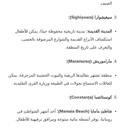
الصيف.
سيغيشوارا (Sighișoara):
المدينة القديمة:
مدينة تاريخية محفوظة جيدًا، يمكن للأطفال
استكشاف الأبراج القديمة والشوارع المرصوفة بالحصى،
والتعرف على تاريخ المنطقة.
ماراموريش (Maramureș):
منطقة تشتهر بتقاليدها الريفية والبيوت الخشبية المزخرفة. يمكن
للعائلات الاستمتاع بجولات في الطبيعة وزيارة القرى التقليدية.
كونستانتسا (Constanța):
شاطئ مامايا (Mamaia Beach):
أحد أشهر الشواطئ في
رومانيا، يوفر أنشطة مائية متنوعة ومرافق ترفيهية للأطفال.