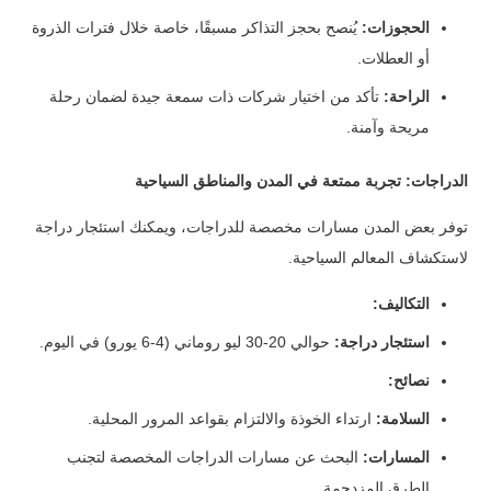
الحجوزات:
يُنصح بحجز التذاكر مسبقًا، خاصة خلال فترات الذروة
أو العطلات.
الراحة:
تأكد من اختيار شركات ذات سمعة جيدة لضمان رحلة
مريحة وآمنة.
الدراجات: تجربة ممتعة في المدن والمناطق السياحية
توفر بعض المدن مسارات مخصصة للدراجات، ويمكنك استئجار دراجة
لاستكشاف المعالم السياحية.
التكاليف:
استئجار دراجة:
حوالي 20-30 ليو روماني (4-6 يورو) في اليوم.
نصائح:
السلامة:
ارتداء الخوذة والالتزام بقواعد المرور المحلية.
المسارات:
البحث عن مسارات الدراجات المخصصة لتجنب
الطرق المزدحمة.