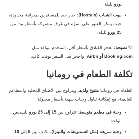
يورو
لليلة.
بيوت الشباب (Hostels):
خيار جيد للمسافرين بميزانية محدودة،
حيث يمكن العثور على أسرّة في غرف مشتركة بأسعار تبدأ من
25 يورو
لليلة.
💡
نصيحة:
لحجز الفنادق بأسعار أقل، استخدم مواقع مثل
Booking.com أو Airbn
، واحجز قبل السفر بوقت كافٍ.
تكلفة الطعام في رومانيا
الطعام في رومانيا
متنوع ولذيذ
، ويتراوح بين الأطباق المحلية والمطاعم
العالمية، مع إمكانية تناول وجبات شهية بأسعار معقولة:
وجبة في مطعم متوسط:
تتراوح بين
15 إلى 25 يورو
للشخص
الواحد.
وجبة سريعة (مثل السندويشات والبيتزا):
تكلف بين
5 إلى 10