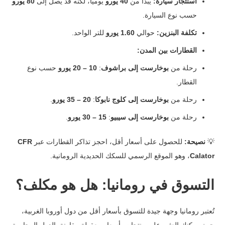
استئجار سيارة:
يبدأ من
40 يورو
يوميًا، لكنه قد يصل إلى
80 يورو
حسب نوع السيارة.
تكلفة البنزين:
حوالي
1.60 يورو
للتر الواحد.
القطارات بين المدن:
رحلة من
بوخارست إلى براشوف
:
10 – 20 يورو
حسب نوع
القطار.
رحلة من
بوخارست إلى كلوج نابوكا
:
20 – 35 يورو
.
رحلة من
بوخارست إلى سيبيو
:
15 – 30 يورو
.
💡
نصيحة:
للحصول على أسعار أقل، احجز تذاكر القطارات عبر
CFR
Calator
، وهو الموقع الرسمي للسكك الحديدية الرومانية.
التسوق في رومانيا: هل هو مكلف؟
تُعتبر رومانيا وجهة جيدة للتسوق بأسعار أقل من دول أوروبا الغربية،
حيث يمكنك العثور على منتجات بأسعار معقولة مقارنة بالدول المجاورة