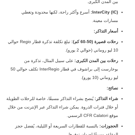
بين المدن الكبرى.
InterCity (IC):
أسرع وأكثر راحة، لكنها محدودة وتغطي
مسارات معينة.
أسعار التذاكر:
رحلات قصيرة (50-60 كم):
تبلغ تكلفة تذكرة قطار Regio حوالي
10 ليو روماني (حوالي 2 يورو).
رحلات بين المدن الكبرى:
على سبيل المثال، تذكرة من
بوخارست إلى براشوف في قطار InterRegio تكلف حوالي 50
ليو روماني (10 يورو).
نصائح:
شراء التذاكر:
يُنصح بشراء التذاكر مسبقًا، خاصة للرحلات الطويلة
أو خلال فترات الذروة. يمكن شراء التذاكر عبر الإنترنت من خلال
موقع CFR Calatori الرسمي.
الحجوزات:
بالنسبة للقطارات السريعة أو الليلية، يُفضل حجز
المقاعد مسبقًا لضمان توفرها.