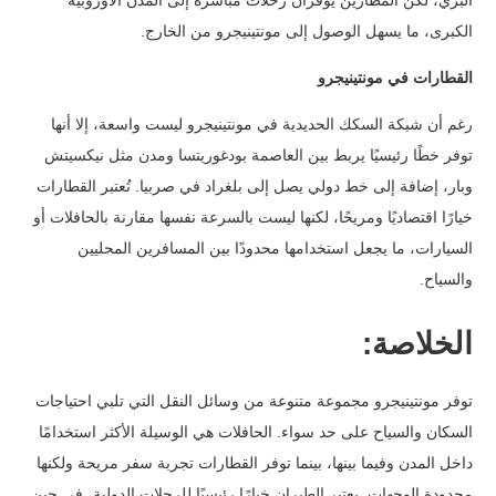
البري، لكن المطارين يوفران رحلات مباشرة إلى المدن الأوروبية
الكبرى، ما يسهل الوصول إلى مونتينيجرو من الخارج.
القطارات في مونتينيجرو
رغم أن شبكة السكك الحديدية في مونتينيجرو ليست واسعة، إلا أنها
توفر خطًا رئيسيًا يربط بين العاصمة بودغوريتسا ومدن مثل نيكسيتش
وبار، إضافة إلى خط دولي يصل إلى بلغراد في صربيا.
تُعتبر القطارات
خيارًا اقتصاديًا ومريحًا، لكنها ليست بالسرعة نفسها مقارنة بالحافلات أو
السيارات، ما يجعل استخدامها محدودًا بين المسافرين المحليين
والسياح.
الخلاصة:
توفر مونتينيجرو مجموعة متنوعة من وسائل النقل التي تلبي احتياجات
السكان والسياح على حد سواء. الحافلات هي الوسيلة الأكثر استخدامًا
داخل المدن وفيما بينها، بينما توفر القطارات تجربة سفر مريحة ولكنها
محدودة الوجهات.
يعتبر الطيران خيارًا رئيسيًا للرحلات الدولية، في حين