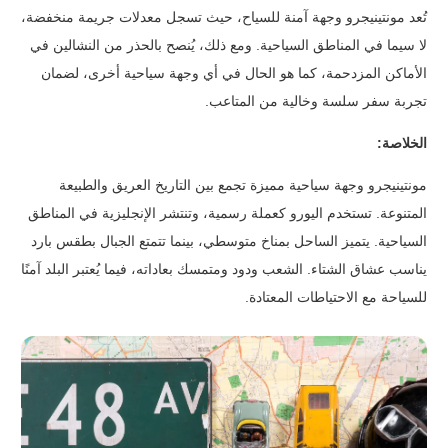
تُعد مونتينيجرو وجهة آمنة للسياح، حيث تسجل معدلات جريمة منخفضة،
لا سيما في المناطق السياحية.
ومع ذلك، يُنصح بالحذر من النشالين في
الأماكن المزدحمة، كما هو الحال في أي وجهة سياحية أخرى، لضمان
تجربة سفر سلسة وخالية من المتاعب.
الخلاصة:
مونتينيجرو وجهة سياحية مميزة تجمع بين التاريخ العريق والطبيعة
المتنوعة. تستخدم اليورو كعملة رسمية، وتنتشر الإنجليزية في المناطق
السياحية.
يتميز الساحل بمناخ متوسطي، بينما تتمتع الجبال بطقس بارد
يناسب عشاق الشتاء. الشعب ودود ومتمسك بعاداته، فيما يُعتبر البلد آمنًا
للسياحة مع الاحتياطات المعتادة.