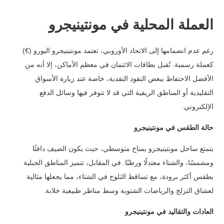
العملة المحلية في مونتينيجرو
رغم عدم انضمامها إلى الاتحاد الأوروبي، تعتمد مونتينيجرو اليورو (€)
كعملة رسمية. تُقبل بطاقات الائتمان في معظم الأماكن، إلا أنه من
الأفضل الاحتفاظ ببعض النقود النقدية، خاصة عند زيارة الأسواق
التقليدية أو المناطق الريفية التي قد لا تتوفر فيها وسائل الدفع
الإلكتروني.
حالة الطقس في مونتينيجرو
يتمتع ساحل مونتينيجرو بمناخ متوسطي، حيث يكون الصيف دافئًا
ومشمسًا، والشتاء معتدلًا ورطبًا. في المقابل، تتميز المناطق الجبلية
بطقس أكثر برودة، مع تساقط الثلوج في الشتاء، مما يجعلها مثالية
لعشاق التزلج والرياضات الشتوية وسط مناظر طبيعية خلابة.
العادات والتقاليد في مونتينيجرو