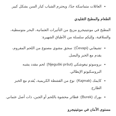
العائلات متماسكة جدًا، ويحترم الشباب كبار السن بشكل كبير.
الطعام والمطبخ التقليدي
المطبخ في مونتينيجرو مزيج من التأثيرات العثمانية، البحر متوسطية،
والسلافية، وإليكم سلسلة من الأطباق الشهيرة:
تشيفابي (Ćevapi): سجق مشوي مصنوع من اللحم المفروم،
يقدم مع الخبز والبصل.
بروسوتو نيغوشكي (Njeguški pršut): لحم مقدد يشبه
البروسكيوتو الإيطالي.
كايمك (Kajmak): نوع من القشطة الكريمية، يُقدم مع الخبز
الطازج.
بورك (Burek): فطائر محشوة باللحم أو الجبن، ذات أصل عثماني.
مستوى الأمان في مونتينيجرو