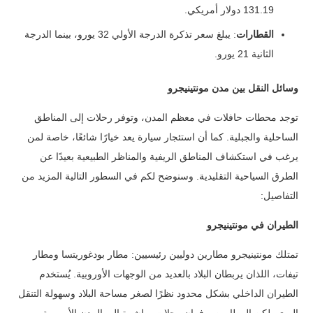
131.19 دولار أمريكي.
القطارات
: يبلغ سعر تذكرة الدرجة الأولي 32 يورو، بينما الدرجة
الثانية 21 يورو.
وسائل النقل بين مدن مونتينيجرو
توجد محطات حافلات في معظم المدن، وتوفر رحلات إلى المناطق
الساحلية والجبلية. كما أن استئجار سيارة يعد خيارًا شائعًا، خاصة لمن
يرغب في استكشاف المناطق الريفية والمناظر الطبيعية بعيدًا عن
الطرق السياحية التقليدية.
وسنوضح لكم في السطور التالية المزيد من
التفاصيل:
الطيران في مونتينيجرو
تمتلك مونتينيجرو مطارين دوليين رئيسيين: مطار بودغوريتسا ومطار
تيفات، اللذان يربطان البلاد بالعديد من الوجهات الأوروبية.
يُستخدم
الطيران الداخلي بشكل محدود نظرًا لصغر مساحة البلاد وسهولة التنقل