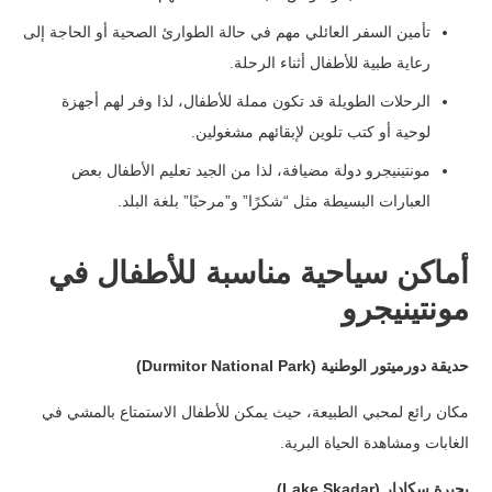
تأمين السفر العائلي مهم في حالة الطوارئ الصحية أو الحاجة إلى
رعاية طبية للأطفال أثناء الرحلة.
الرحلات الطويلة قد تكون مملة للأطفال، لذا وفر لهم أجهزة
لوحية أو كتب تلوين لإبقائهم مشغولين.
مونتينيجرو دولة مضيافة، لذا من الجيد تعليم الأطفال بعض
العبارات البسيطة مثل “شكرًا” و”مرحبًا” بلغة البلد.
أماكن سياحية مناسبة للأطفال في
مونتينيجرو
حديقة دورميتور الوطنية (Durmitor National Park)
مكان رائع لمحبي الطبيعة، حيث يمكن للأطفال الاستمتاع بالمشي في
الغابات ومشاهدة الحياة البرية.
بحيرة سكادار (Lake Skadar)