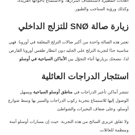
الغابات المطيّرة لاستكشاف أسرارها، والاستمتاع بأجوائها الفريدة،
وكذلك ورؤية السناجب والطيور.
زيارة صالة
SNØ
للتزلج الداخلي
تعتبر هذه الصالة واحدة من أكبر صالات التزلج المغلقة في أوروبا. فهي
مناسبة جدًا لتجربة التزلج على الجليد دون انتظار طقس أوروبا القارص.
لذا، ننصحك بزيارتها أثناء التجوّل بين
الأماكن السياحية في أوسلو
.
استئجار الدراجات العائلية
تنتشر أماكن تأجير الدراجات في
مناطق أوسلو السياحية
ويسهل
الوصول إليها للاستمتاع بتجربة ركوب الدراجات والسير بها وسط شوارع
أوسلو، وعلى ضفاف البحيرات والشواطئ.
ولا تقلق عزيزي السائح من هذه التجربة. حيث إن مسارات أوسلو آمنة
ومنظمة للعائلات.