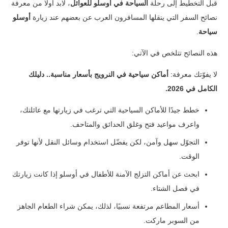
قبل التخطيط إلى رحلة
السياحة في أوسلو للعوائل
، لابد أولًا من معرفة
نصائح السفر التي ينقلها المسافرون العرب عن بعضهم عند زيارة
أوسلو
سياحة
.
هذه النصائح تتلخص في الآتي:
لا يفوّتك معرفة:
أماكن سياحية في النرويج بأسعار مناسبة.. دليلك
الكامل في 2026
.
خطط جيدًا للأماكن السياحية التي ترغب في زيارتها مع عائلتك،
واعرف مواعيد فتح وغلق الحدائق والمتاحف.
التجوّل سهل وآمن، لكن يفضّل استخدام وسائل النقل لأنها توفر
الوقت.
ابحث عن أماكن التزلج الآمنة للأطفال في أوسلو إذا كانت زيارتك
في فصل الشتاء.
أسعار المطاعم مرتفعة نسبيًا، لذلك، يمكن شراء الطعام الجاهز
من السوبر ماركت.