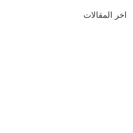
اخر المقالات
أماكن سياحية في أوسلو: أفضل
10 أماكن لا يعرفها الكثير من
السائحين
للمزيد