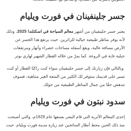
جسر جلينفينان في فورت ويليام
يعتبر جسر جلينفينان من أشهر
معالم السياحة في اسكتلندا 2025
، وذلك
لأنه يوفر مناظر طبيعية خيالية للزائرين.
حيث يرتفع هذا الجسر عن
الأرض مسافة عالية، ويقع أسفله مساحات خضراء وأنهار ومرتفعات
جبلية غاية في الروعة. كما يمرّ من خلاله القطار الشهير لهاري بوتر.
وبالتالي فإن زيارتك إلى جسر جلينفينان سواء كنت راكبًا القطار أو كنت
تسير على قديمك ستوفر لك الكثير من المتعة الغير متناهية، فسوف
تندهش حقًا من جمال المناظر الطبيعية من حولك.
سدود نبتون في فورت ويليام
إحدى المعالم الأثرية التي قام البشر بصنعها عام 1828م، والتي أصبحت
منذ ذلك الحين محط أنظار السائحين عند زيارة مدينة فورت ويليام.
حيث