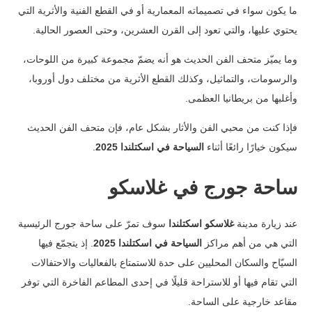
ما يكون سواء في تصميماته المعمارية أو في القطع الفنية والأثرية التي
يحتوي عليها، والتي تعود إلى القرن العشرين، وحتى العصور الحالية.
وما يميّز متحف الفن الحديث هو أنه يضمّ مجموعة كبيرة من اللوحات،
والرسومات، والتماثيل، وكذلك القطع الأثرية من مختلف دول أوروبا،
وأغلبها من بريطانيا العظمى.
فإذا كنت من محبي الفن والأثار بشكل عام، فإن متحف الفن الحديث
سيكون خيارًا رائعًا أثناء
السياحة في اسكتلندا 2025
.
ساحة جورج في غلاسكو
عند زيارة مدينة
غلاسكو اسكتلندا
سوف تمرّ على ساحة جورج الرئيسية
التي هي من أهم مراكز
السياحة في اسكتلندا 2025
.
إذ يتجمّع فيها
السيّاح والسكان المحليين على حدة للاستمتاع بالفعاليات والاحتفالات
التي تقام فيها أو للاستراحة قليلًا في إحدى المطاعم الفاخرة التي توفر
مقاعد خارجية على الساحة.