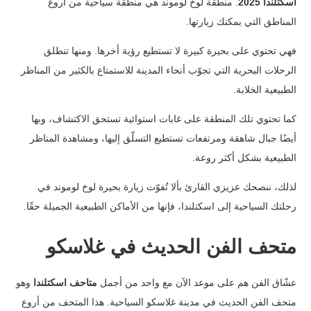
اسكتلندا 2025
. منطقة لوخ لوموند هي منطقة سياحية من أروع
المناطق التي يمكنك زيارتها.
فهي تحتوي على بحيرة كبيرة لا تستطيع رؤية أخرها. ومنها تنطلق
الرحلات البحرية التي تجوّب أنحاء المدينة للاستمتاع بالكثير من المناظر
الطبيعية الخلابة.
كما تحتوي تلك المنطقة على غابات استوائية تستحق الاكتشاف، وبها
أيضًا جبال شاهقة ومرتفعات تستطيع التسلّق إليها، ومشاهدة المناظر
الطبيعية بشكل أكثر روعة.
لذلك، ننصحك عزيزي القارئ بألا تُفوّت زيارة بحيرة لوخ لوموند في
رحلتك السياحية إلى اسكتلندا، فإنها من الأماكن الطبيعية الجميلة حقًا.
متحف الفن الحديث في غلاسكو
عشّاق الفن هم على موعد الآن مع واحد من أجمل
متاحف اسكتلندا
وهو
متحف الفن الحديث في مدينة غلاسكو السياحية.
هذا المتحف من أروع