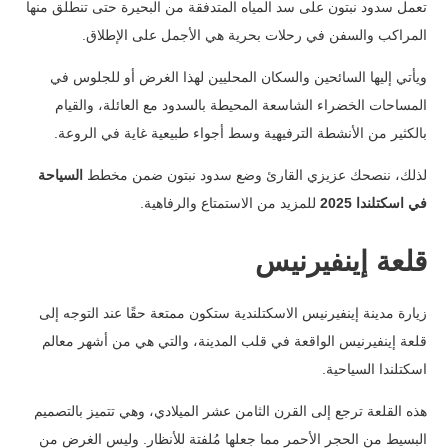
تعمل سدود نبتون على سد المياه المتدفقة من البحيرة حتى تنطلق منها
المراكب والسفن في رحلات بحرية هي الأجمل على الإطلاق.
ويأتي إليها السائحين والسكان المحليين لهذا الغرض أو للجلوس في
المساحات الخضراء الشاسعة المحيطة بالسدود مع العائلة، والقيام
بالكثير من الأنشطة الترفيهية وسط أجواء طبيعية غاية في الروعة.
لذلك، ننصحك عزيزي القارئ وضع سدود نبتون ضمن مخطط
السياحة
في اسكتلندا 2025
للمزيد من الاستمتاع والرفاهية.
قلعة إينفيرنيس
زيارة مدينة إينفيرنيس الاسكتلندية ستكون ممتعة حقًا عند التوجه إلى
قلعة إينفيرنيس الواقعة في قلب المدينة، والتي هي من أشهر معالم
اسكتلندا السياحية.
هذه القلعة ترجع إلى القرن الثامن عشر الميلادي، وهي تتميز بالتصميم
البسيط من الحجر الأحمر مما جعلها مُلفتة للأنظار.
وليس الغرض من