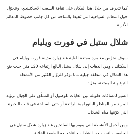
كما تتعرف من خلال هذا المكان على ثقافة الشعب الاسكتلندي، وتتجوّل
حول المعالم السياحية التي تُحيط بالساحة من كل جانب خصوصًا المعالم
الأثرية.
شلال ستيل في فورت ويليام
سوف نخوّض مغامرة ممتعة للغاية عند زيارة مدينة فورت ويليام في
اسكتلندا، وهي الذهاب إلى شلال ستيل البالغ ارتفاعه 120 متر!
حيث يقع
هذا الشلال في منطقة جبلية مما توفر للزوّار الكثير من الأنشطة
الترفيهية الممتعة، مثل:
السير لمسافات طويلة بين الغابات للوصول أو التسلّق على الجبال لرؤية
المزيد من المناظر البانورامية الرائعة أو حتى السباحة في قلب البحيرة
التي كوّنتها مياه الشلال.
ومن أجمل الأنشطة التي يقوم بها السائحين عند زيارة شلال ستيل هي
الجلوس بالقرب من الشلال، والتناغم مع الطبيعة الخلابة.