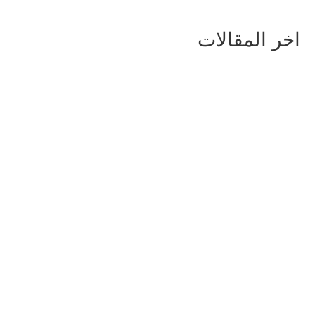
اخر المقالات
أماكن السياحة في أبردين
اسكتلندا للعوائل، والأطفال