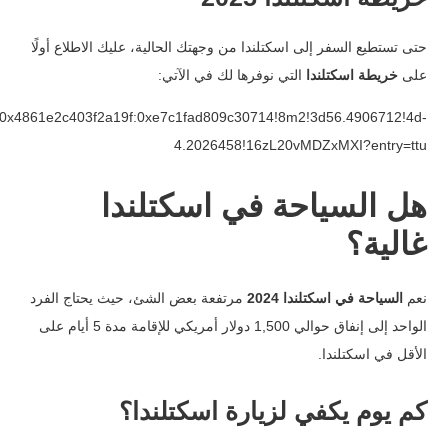
حتى تستطيع السفر إلى اسكتلندا من وجهتك الحالية، عليك الاطلاع أولًا
على
خريطة اسكتلندا
التي نوفرها لك في الآتي:
2c403f2a19f:0xe7c1fad809c30714!8m2!3d56.4906712!4d-
4.2026458!16zL20vMDZxMXI?entry=ttu
هل السياحة في اسكتلندا
غالية؟
نعم
السياحة في اسكتلندا 2024
مرتفعة بعض الشئ، حيث يحتاج الفرد
الواحد إلى إنفاق حوالي 1,500 دولار أمريكي للإقامة مدة 5 أيام على
الأقل في اسكتلندا.
كم يوم يكفي لزيارة اسكتلندا؟