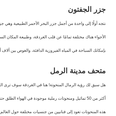
جزر الجفتون
نتجه أولًا إلى واحدة من أجمل جزر البحر الأحمر الطبيعية وهي 
الأجواء هناك مختلفة تمامًا عن قلب الغردقة، وطبيعة المكان ال
بإمكانك السباحة في المياه الفيروزية الدافئة، والغوص بين آلاف أ
متحف مدينة الرمل
هل سبق لك رؤية الرمال المنحوتة! هنا في الغردقة سوف ترى الع
أكثر من 50 تماثيل ومنحوتات رملية موجودة في الهواء الطلق حتى يَسهُل على السائحين استكشافها عن قرب، والتقاط الصور التذكارية بجانبها.
هذه المنحوتات تعود إلى فنانيين من جنسيات مختلفة حول العالم