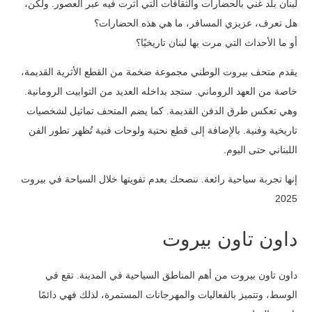
لبنان بلد غني بالحضارات والثقافات التي أثرت فيه عبر العصور. ولكن،
هل تعرف، عزيزي المسافر، ما هي هذه الحضارات؟
أو ما الأحداث التي مرت بها لبنان تاريخيًا؟
يقدم متحف بيروت الوطني مجموعة ضخمة من القطع الأثرية القديمة،
خاصة من العهد الروماني. ستجد بداخله العديد من التوابيت الرومانية.
وهي تعكس طرق الدفن القديمة. كما يضم المتحف تماثيل لشخصيات
تاريخية وفنية. بالإضافة إلى قطع نحتية ولوحات فنية تُظهر تطور الفن
اللبناني حتى اليوم.
إنها تجربة سياحية رائعة. ننصحك بعدم تفويتها خلال السياحة في بيروت
2025
داون تاون بيروت
داون تاون بيروت من أهم المناطق السياحية في المدينة. تقع في
الوسط، وتتميز بالفعاليات والمهرجانات المستمرة، لذلك فهي دائمًا