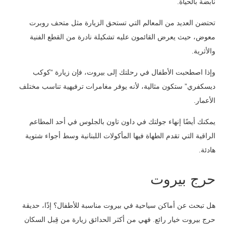
نابضة بالحياة.
تحتضن العديد من المعالم التي تستحق الزيارة مثل متحف روبرت
معوض، حيث يعرض القائمون عليه تشكيلة نادرة من القطع الفنية
والأثرية.
وإذا اصطحبت الأطفال في رحلتك إلى بيروت، فإن زيارة “كوكب
ديسكفري” ستكون مثالية، لأنه يوفر مغامرات ترفيهية تناسب مختلف
الأعمار.
يمكنك أيضًا إنهاء جولتك في داون تاون بالجلوس في أحد المطاعم
الراقية التي تقدم الطهاة فيها المأكولات اللبنانية وسط أجواء شتوية
هادئة.
حرج بيروت
هل تبحث عن أماكن سياحية في بيروت مناسبة للأطفال؟ إذًا، حديقة
حرج بيروت خيار رائع. فهي من أكثر الحدائق زيارة من قِبل السكان