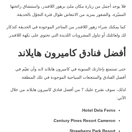
فلا يوجد أجمل من زيارة مكان ملئ بزهور اللافندر، واستنشاق رائحتها
المميّزة، والشعور بمزيد من الانتعاش طوال فترة التجوّل بالحديقة.
كما يمكنك شراء زهور اللافندر من المتاجر الموجودة في الحديقة كتذكار
لك ولعائلتك أو تناول المشروبات اللذيذة التي تحتوي على نكهة اللافندر.
أفضل فنادق كاميرون هايلاند
حتى تستمتع بإجازتك السنوية في كاميرون هايلاند لابد وأن تقيّم في
أفضل الفنادق والمنتجعات السياحية الموجودة في تلك المنطقة.
لذلك، سوف نقترح عليك 7 من أفضل فنادق كاميرون هايلاند من خلال
الآتي:
.
Hotel Dela Ferns
.
Century Pines Resort Cameron
.
Strawberry Park Resort