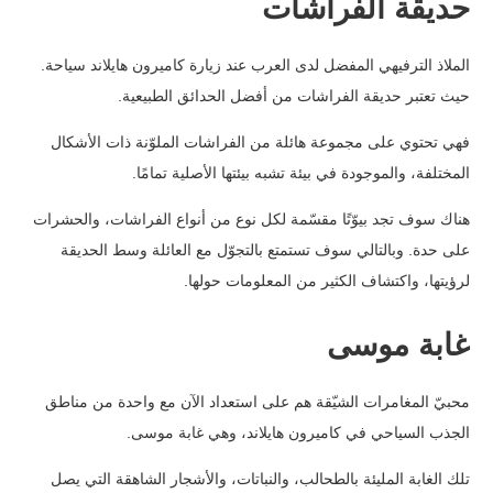
حديقة الفراشات
الملاذ الترفيهي المفضل لدى العرب عند زيارة كاميرون هايلاند سياحة.
حيث تعتبر حديقة الفراشات من أفضل الحدائق الطبيعية.
فهي تحتوي على مجموعة هائلة من الفراشات الملوّنة ذات الأشكال
المختلفة، والموجودة في بيئة تشبه بيئتها الأصلية تمامًا.
هناك سوف تجد بيوّتًا مقسّمة لكل نوع من أنواع الفراشات، والحشرات
على حدة. وبالتالي سوف تستمتع بالتجوّل مع العائلة وسط الحديقة
لرؤيتها، واكتشاف الكثير من المعلومات حولها.
غابة موسى
محبيّ المغامرات الشيّقة هم على استعداد الآن مع واحدة من مناطق
الجذب السياحي في كاميرون هايلاند، وهي غابة موسى.
تلك الغابة المليئة بالطحالب، والنباتات، والأشجار الشاهقة التي يصل