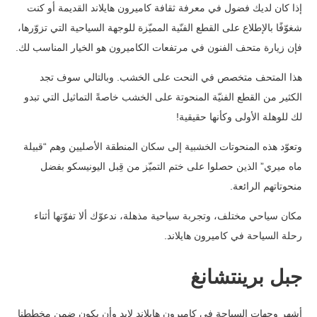
إذا كان لديك فضول في معرفة ثقافة كاميرون هايلاند القديمة أو كنت
شغوّفًا بالإطلاع على القطع الفنّية المميّزة للوجهة السياحية التي تزوّرها،
فإن زيارة متحف الفنون في مرتفعات الكاميرون هو الخيار المناسب لك.
هذا المتحف متخصص في النحت على الخشب. وبالتالي سوف تجد
الكثير من القطع الفنيّة المنحوتة على الخشب خاصةً التماثيل التي تبدو
لك للوهلة الأولى وكأنها حقيقية!
وتعوّد هذه المنحوتات الخشبية إلى سكان المنطقة الأصليين وهم “قبيلة
ماه ميري” الذين حصلوا على ختم التميّز من قِبل اليونيسكو بفضل
منحوتاتهم الرائعة.
مكان سياحي مختلف، وتجربة سياحية مذهلة، ندعوّك ألا تفوّتها أثناء
رحلة السياحة في كاميرون هايلاند.
جبل برينتشانغ
أشهر وجهات السياحة في كاميرون هايلاند لابد وأن يكون ضمن مخططنا