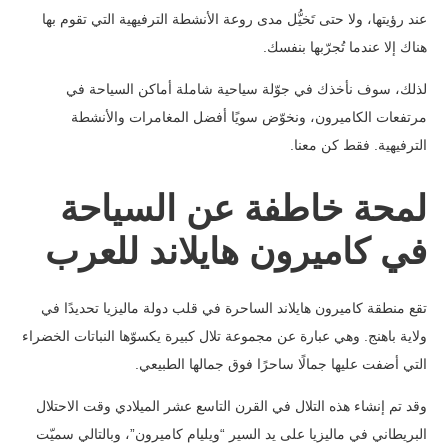
عند رؤيتها، ولا حتى تَخيُّل مدى روعة الأنشطة الترفيهية التي تقوم بها
هناك إلا عندما تُجرّبها بنفسك.
لذلك، سوف نأخذك في جوّلة سياحية شاملة أماكن السياحة في
مرتفعات الكاميرون، ونخوّض سويًا أفضل المغامرات والأنشطة
الترفيهية. فقط كن معنا.
لمحة خاطفة عن السياحة
في كاميرون هايلاند للعرب
تقع منطقة كاميرون هايلاند الساحرة في قلب دولة ماليزيا تحديدًا في
ولاية باهنج. وهي عبارة عن مجموعة تلال كبيرة يكسوّها النباتات الخضراء
التي أضفت عليها جمالًا ساحرًا فوق جمالها الطبيعي.
وقد تم إنشاء هذه التلال في القرن التاسع عشر الميلادي وقت الاحتلال
البريطاني في ماليزيا على يد السير “ويليام كاميرون”، وبالتالي سميّت