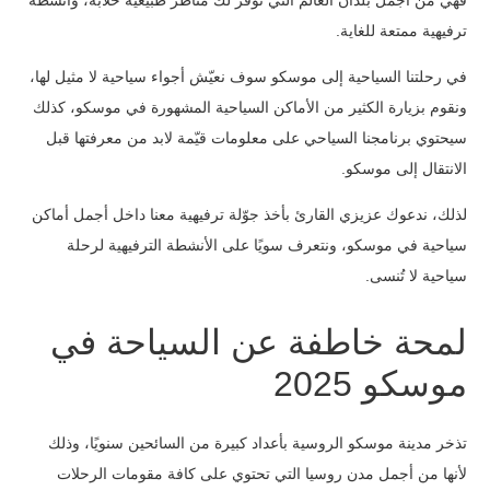
فهي من أجمل بلدان العالم التي توفر لك مناظر طبيعية خلابة، وأنشطة
ترفيهية ممتعة للغاية.
في رحلتنا السياحية إلى موسكو سوف نعيّش أجواء سياحية لا مثيل لها،
ونقوم بزيارة الكثير من الأماكن السياحية المشهورة في موسكو، كذلك
سيحتوي برنامجنا السياحي على معلومات قيّمة لابد من معرفتها قبل
الانتقال إلى موسكو.
لذلك، ندعوك عزيزي القارئ بأخذ جوّلة ترفيهية معنا داخل أجمل أماكن
سياحية في موسكو، ونتعرف سويًا على الأنشطة الترفيهية لرحلة
سياحية لا تُنسى.
لمحة خاطفة عن السياحة في
موسكو 2025
تذخر مدينة موسكو الروسية بأعداد كبيرة من السائحين سنويًا، وذلك
لأنها من أجمل مدن روسيا التي تحتوي على كافة مقومات الرحلات