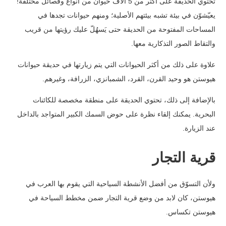
تحتوي الحديقة على أكثر من 5 آلاف حيوان من أنواع وفصائل مختلفة!
يعيّشوّن في بيئة تشبه بيئتهم الأصلية؛ ومنهم حيوانات تجدها في
المساحات المفتوحة من الحديقة حتى يَسهُلّ عليك رؤيتها من قريب
والتقاط الصور التذكارية معها.
علاوة على ذلك من أكثر الحيوانات التي يتم زيارتها في حديقة حيوانات
هيوستن هو وحيد القرن، القرد، الشمبانزي، الزرافة، وغيرهم.
بالإضافة إلى ذلك، تحتوي الحديقة على منطقة مخصصة للكائنات
البحرية. يمكنك إلقاء نظرة على حوض السمك الكبير المتواجد بالداخل
عند الزيارة.
قرية التجار
ولأن التسوّق من أفضل الأنشطة السياحية التي يقوم بها العرب في
هيوستن، كان لابد من وضع قرية التجار ضمن مخطط السياحة في
هيوستن تكساس.