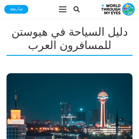
ابدأ رحلتك
دليل السياحة في هيوستن
للمسافرون العرب