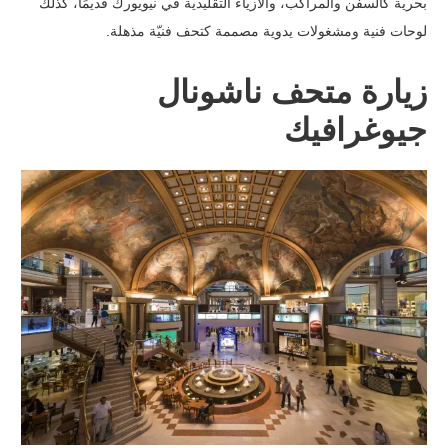
بحرية كالسفن والمراكب، والأزياء التقليدية في نيويورك قديمًا، كذلك
لوحات فنية ومشغولات يدوية مصممة كتحف فنيّة مذهلة.
زيارة متحف ناشونال
جيوغرافيك