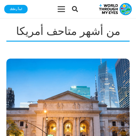
ابدأ رحلتك
من أشهر متاحف أمريكا