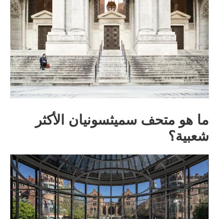
ما هو متحف سميثسونيان الأكثر
شعبية؟