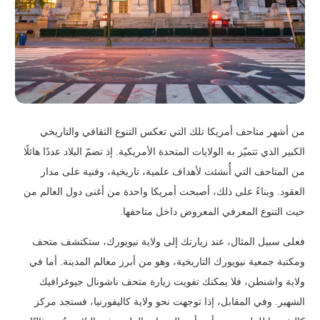
من أشهر متاحف أمريكا تلك التي تعكس التنوع الثقافي والتاريخي
الكبير الذي تتميّز به الولايات المتحدة الأمريكية. إذ تضمّ البلاد عددًا هائلًا
من المتاحف التي أُنشئت لأهداف علمية، تاريخية، وفنية على مدار
العقود. وبناءً على ذلك، أصبحت أمريكا واحدة من أغنى دول العالم من
حيث التنوع المعرفي المعروض داخل متاحفها.
فعلى سبيل المثال، عند زيارتك إلى ولاية نيويورك، ستكتشف متحف
ومكتبة جمعية نيويورك التاريخية، وهو من أبرز معالم المدينة. أما في
ولاية واشنطن، فلا يمكنك تفويت زيارة متحف ناشونال جيوغرافيك
الشهير. وفي المقابل، إذا توجهت نحو ولاية كاليفورنيا، فستجد مركز