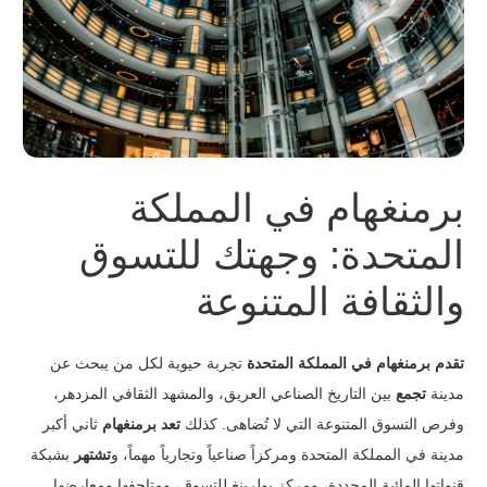
برمنغهام في المملكة
المتحدة: وجهتك للتسوق
والثقافة المتنوعة
تقدم برمنغهام في المملكة المتحدة
تجربة حيوية لكل من يبحث عن
مدينة
تجمع
بين التاريخ الصناعي العريق، والمشهد الثقافي المزدهر،
وفرص التسوق المتنوعة التي لا تُضاهى. كذلك
تعد برمنغهام
ثاني أكبر
مدينة في المملكة المتحدة ومركزاً صناعياً وتجارياً مهماً، و
تشتهر
بشبكة
قنواتها المائية المجددة، ومركز بولرينغ للتسوق، ومتاحفها ومعارضها