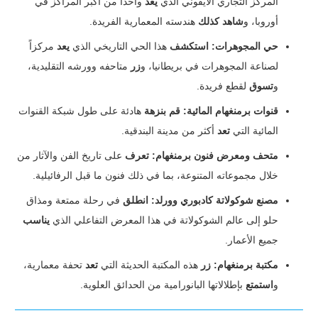
المركز التجاري الأيقوني الذي
يعد
واحداً من أكبر المراكز في
أوروبا، و
شاهد كذلك
هندسته المعمارية الفريدة.
حي المجوهرات:
استكشف
هذا الحي التاريخي الذي
يعد
مركزاً
لصناعة المجوهرات في بريطانيا، و
زر
متاحفه وورشه التقليدية،
و
تسوق
لقطع فريدة.
قنوات برمنغهام المائية:
قم بنزهة
هادئة على طول شبكة القنوات
المائية التي
تعد
أكثر من مدينة البندقية.
متحف ومعرض فنون برمنغهام:
تعرف
على تاريخ الفن والآثار من
خلال مجموعاته المتنوعة، بما في ذلك فنون ما قبل الرفائيلية.
مصنع شوكولاتة كادبوري وورلد:
انطلق
في رحلة ممتعة ومذاق
حلو إلى عالم الشوكولاتة في هذا المعرض التفاعلي الذي
يناسب
جميع الأعمار.
مكتبة برمنغهام:
زر
هذه المكتبة الحديثة التي
تعد
تحفة معمارية،
و
استمتع
بإطلالاتها البانورامية من الحدائق العلوية.