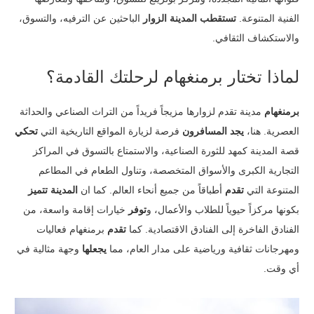
الفنية المتنوعة.
تستقطب المدينة الزوار
الباحثين عن الترفيه، والتسوق،
والاستكشاف الثقافي.
لماذا تختار برمنغهام لرحلتك القادمة؟
برمنغهام
مدينة تقدم لزوارها مزيجاً فريداً من التراث الصناعي والحداثة
العصرية. هنا،
يجد المسافرون
فرصة لزيارة المواقع التاريخية التي
تحكي
قصة المدينة كمهد للثورة الصناعية، والاستمتاع بالتسوق في المراكز
التجارية الكبرى والأسواق المتخصصة، وتناول الطعام في المطاعم
المتنوعة التي
تقدم
أطباقاً من جميع أنحاء العالم. كما ان
المدينة
تتميز
بكونها مركزاً حيوياً للطلاب والأعمال، و
توفر
خيارات إقامة واسعة، من
الفنادق الفاخرة إلى الفنادق الاقتصادية. كما
تقدم
برمنغهام فعاليات
ومهرجانات ثقافية ورياضية على مدار العام، مما
يجعلها
وجهة مثالية في
أي وقت.