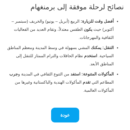
نصائح لرحلة موفقة إلى برمنغهام
أفضل وقت للزيارة:
الربيع (أبريل – يونيو) والخريف (سبتمبر –
أكتوبر) حيث
يكون
الطقس معتدلاً، وتقام العديد من الفعاليات
الثقافية والمهرجانات.
التنقل:
يمكنك
المشي بسهولة في وسط المدينة ومعظم المناطق
السياحية.
استخدم
نظام الحافلات والترام الممتاز للتنقل إلى
المناطق الأبعد.
المأكولات المتنوعة:
استفد
من التنوع الثقافي في المدينة و
جرب
المطاعم التي
تقدم
المأكولات الهندية والباكستانية وغيرها من
المأكولات العالمية.
عودة