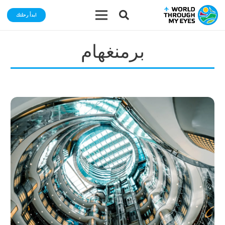
ابدأ رحلتك
برمنغهام