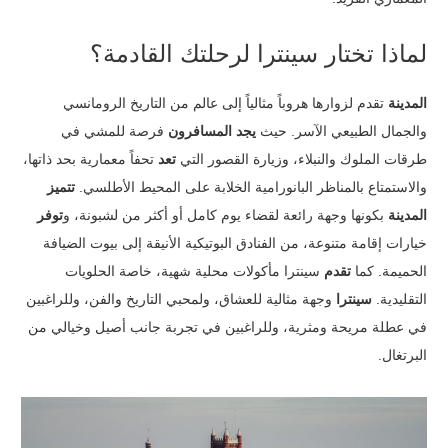
لماذا تختار سينترا لرحلتك القادمة؟
المدينة
تقدم لزوارها هروباً مثالياً إلى عالم من التاريخ الرومانسي
والجمال الطبيعي الآسر. حيث
يجد المسافرون
فرصة للمشي في
طرقات الملوك والنبلاء، وزيارة القصور التي
تعد
تحفاً معمارية بحد ذاتها،
والاستمتاع بالمناظر البانورامية الخلابة على المحيط الأطلسي.
تتميز
المدينة
بكونها وجهة رائعة لقضاء يوم كامل أو أكثر من لشبونة، و
توفر
خيارات إقامة متنوعة، من الفنادق البوتيكية الأنيقة إلى بيوت الضيافة
الحميمة. كما
تقدم
سينترا مأكولات محلية شهية، خاصة الحلويات
التقليدية.
سينترا
وجهة مثالية للعشاق، ولمحبي التاريخ والفن، وللراغبين
في عطلة مريحة ومثرية، وللراغبين في تجربة جانب أصيل وخيالي من
البرتغال.