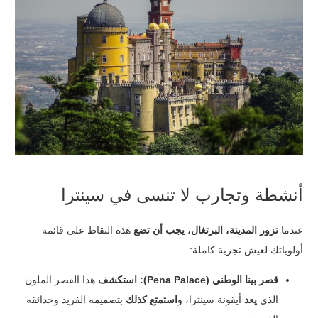
أنشطة وتجارب لا تنسى في سينترا
عندما
تزور المدينة، البرتغال
،
يجب أن تضع
هذه النقاط على قائمة
أولوياتك لعيش تجربة كاملة:
قصر بينا الوطني (Pena Palace):
استكشف
هذا القصر الملون
الذي
يعد
أيقونة سينترا، و
استمتع كذلك
بتصميمه الفريد وحدائقه