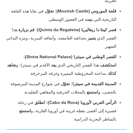
الغريبة.
قلعة الموروس (Moorish Castle):
تجوّل
في بقايا هذه القلعة
التاريخية التي
بنيت
في العصور الوسطى.
قصر كينتا دا ريغاليريا (Quinta da Regaleira):
قم بزيارة
هذا
القصر الذي
يتميز
بحدائقه الغامضة، وأنفاقه السرية، وبئره البدائي
الشهير.
القصر الوطني في سينترا (Sintra National Palace):
استكشف
هذا القصر التاريخي الذي
يعد
الأقدم في سينترا، و
شاهد
كذلك
مداخنه المخروطية المميزة وغرفه المزخرفة.
المدينة القديمة في سينترا:
تجوّل
في شوارع المدينة المرصوفة
بالحصى، و
استمتع
بالمحلات الحرفية والمقاهي التقليدية.
الرأس الغربي لأوروبا (Cabo da Roca):
انطلق
في رحلة
قصيرة إلى أقصى نقطة غربية في أوروبا القارية، و
استمتع
بالمناظر البحرية الدرامية.