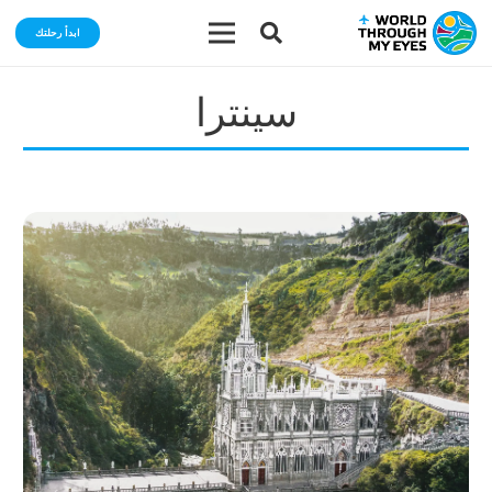
ابدأ رحلتك
سينترا