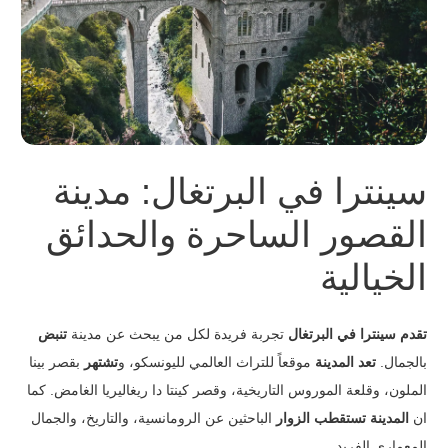
سينترا في البرتغال: مدينة
القصور الساحرة والحدائق
الخيالية
تقدم سينترا في البرتغال
تجربة فريدة لكل من يبحث عن مدينة
تنبض
بالجمال.
تعد المدينة
موقعاً للتراث العالمي لليونسكو، و
تشتهر
بقصر بينا
الملون، وقلعة الموروس التاريخية، وقصر كينتا دا ريغاليريا الغامض. كما
ان
المدينة
تستقطب الزوار
الباحثين عن الرومانسية، والتاريخ، والجمال
المعماري الفريد.