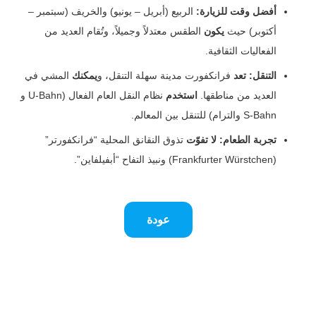
أفضل وقت للزيارة:
الربيع (أبريل – يونيو) والخريف (سبتمبر –
أكتوبر) حيث
يكون
الطقس معتدلاً وجميلاً، وتُقام العديد من
الفعاليات الثقافية.
التنقل:
تعد
فرانكفورت مدينة سهلة التنقل، و
يمكنك
المشي في
العديد من مناطقها.
استخدم
نظام النقل العام الفعال (U-Bahn و
S-Bahn والترام) للتنقل بين المعالم.
تجربة الطعام:
لا تفوّت
تذوق النقانق المحلية “فرانكفورتر”
(Frankfurter Würstchen) ونبيذ التفاح “أبفيلفاين”.
عودة