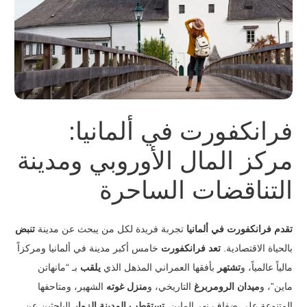
فرانكفورت في ألمانيا:
مركز المال الأوروبي ومدينة
التناقضات الساحرة
تقدم فرانكفورت في ألمانيا
تجربة فريدة لكل من يبحث عن مدينة
تنبض
بالحياة الاقتصادية.
تعد فرانكفورت
خامس أكبر مدينة في ألمانيا ومركزاً
مالياً عالمياً، و
تشتهر
بأفقها العمراني المذهل الذي
يلقب
بـ “مانهاتن
ماين”، و
ميدان الرومربرغ
التاريخي، و
منزل غوته
الشهير، ومتاحفها
المتنوعة على ضفاف نهر الماين.
تستقطب المدينة الزوار
الباحثين عن