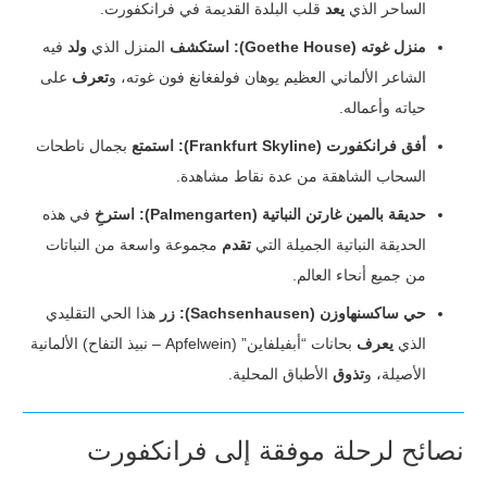
الساحر الذي
يعد
قلب البلدة القديمة في فرانكفورت.
منزل غوته (Goethe House):
استكشف
المنزل الذي
ولد
فيه
الشاعر الألماني العظيم يوهان فولفغانغ فون غوته، و
تعرف
على
حياته وأعماله.
أفق فرانكفورت (Frankfurt Skyline):
استمتع
بجمال ناطحات
السحاب الشاهقة من عدة نقاط مشاهدة.
حديقة بالمين غارتن النباتية (Palmengarten):
استرخِ
في هذه
الحديقة النباتية الجميلة التي
تقدم
مجموعة واسعة من النباتات
من جميع أنحاء العالم.
حي ساكسنهاوزن (Sachsenhausen):
زر
هذا الحي التقليدي
الذي
يعرف
بحانات “أبفيلفاين” (Apfelwein – نبيذ التفاح) الألمانية
الأصيلة، و
تذوق
الأطباق المحلية.
نصائح لرحلة موفقة إلى فرانكفورت