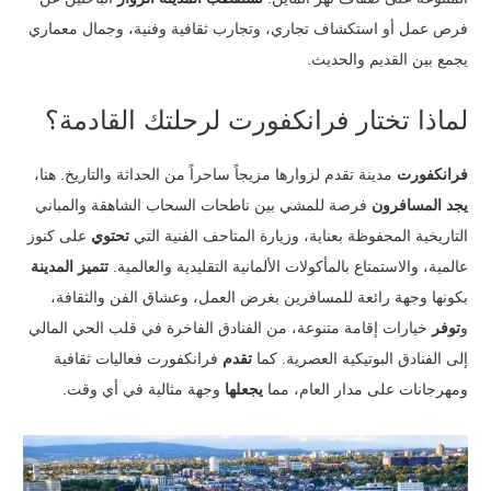
فرص عمل أو استكشاف تجاري، وتجارب ثقافية وفنية، وجمال معماري
يجمع بين القديم والحديث.
لماذا تختار فرانكفورت لرحلتك القادمة؟
فرانكفورت
مدينة تقدم لزوارها مزيجاً ساحراً من الحداثة والتاريخ. هنا،
يجد المسافرون
فرصة للمشي بين ناطحات السحاب الشاهقة والمباني
التاريخية المحفوظة بعناية، وزيارة المتاحف الفنية التي
تحتوي
على كنوز
عالمية، والاستمتاع بالمأكولات الألمانية التقليدية والعالمية.
تتميز المدينة
بكونها وجهة رائعة للمسافرين بغرض العمل، وعشاق الفن والثقافة،
و
توفر
خيارات إقامة متنوعة، من الفنادق الفاخرة في قلب الحي المالي
إلى الفنادق البوتيكية العصرية. كما
تقدم
فرانكفورت فعاليات ثقافية
ومهرجانات على مدار العام، مما
يجعلها
وجهة مثالية في أي وقت.