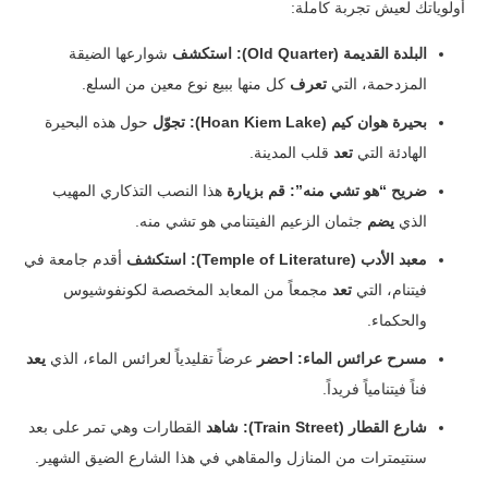
أولوياتك لعيش تجربة كاملة:
البلدة القديمة (Old Quarter):
استكشف
شوارعها الضيقة
المزدحمة، التي
تعرف
كل منها ببيع نوع معين من السلع.
بحيرة هوان كيم (Hoan Kiem Lake):
تجوّل
حول هذه البحيرة
الهادئة التي
تعد
قلب المدينة.
ضريح “هو تشي منه”:
قم بزيارة
هذا النصب التذكاري المهيب
الذي
يضم
جثمان الزعيم الفيتنامي هو تشي منه.
معبد الأدب (Temple of Literature):
استكشف
أقدم جامعة في
فيتنام، التي
تعد
مجمعاً من المعابد المخصصة لكونفوشيوس
والحكماء.
مسرح عرائس الماء:
احضر
عرضاً تقليدياً لعرائس الماء، الذي
يعد
فناً فيتنامياً فريداً.
شارع القطار (Train Street):
شاهد
القطارات وهي تمر على بعد
سنتيمترات من المنازل والمقاهي في هذا الشارع الضيق الشهير.