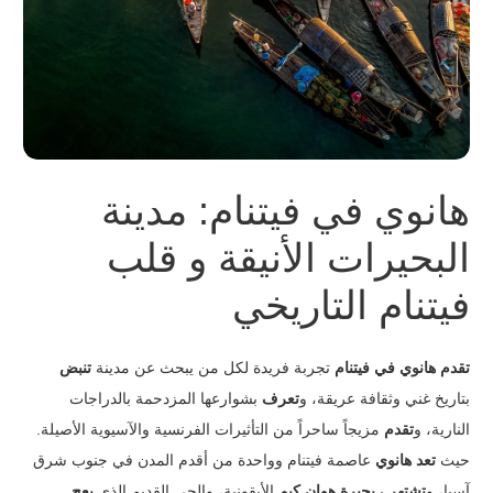
هانوي في فيتنام: مدينة
البحيرات الأنيقة و قلب
فيتنام التاريخي
تقدم هانوي في فيتنام
تجربة فريدة لكل من يبحث عن مدينة
تنبض
بتاريخ غني وثقافة عريقة، و
تعرف
بشوارعها المزدحمة بالدراجات
النارية، و
تقدم
مزيجاً ساحراً من التأثيرات الفرنسية والآسيوية الأصيلة.
حيث
تعد هانوي
عاصمة فيتنام وواحدة من أقدم المدن في جنوب شرق
آسيا، و
تشتهر
بـ
بحيرة هوان كيم
الأيقونية، والحي القديم الذي
يعج