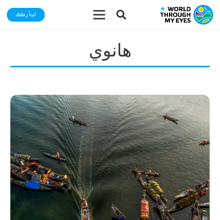
ابدأ رحلتك
هانوي