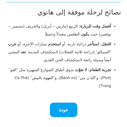
نصائح لرحلة موفقة إلى هانوي
أفضل وقت للزيارة:
الربيع (مارس – أبريل) والخريف (سبتمبر –
نوفمبر) حيث
يكون
الطقس معتدلاً وجميلاً.
التنقل:
استأجر
دراجة نارية، أو
استخدم
سيارات الأجرة، أو
جرب
“السيكلو” (دراجة ثلاثية العجلات) لاستكشاف المدينة.
تعد
المشي
أيضاً وسيلة رائعة لاستكشاف الحي القديم.
تجربة الطعام:
لا تفوّت
تذوق أطباق الشوارع الشهيرة مثل “الفو”
(Phở)، و”البا ن مي” (Bánh mì)، و”القهوة بالبيض” (Cà Phê
Trứng).
عودة