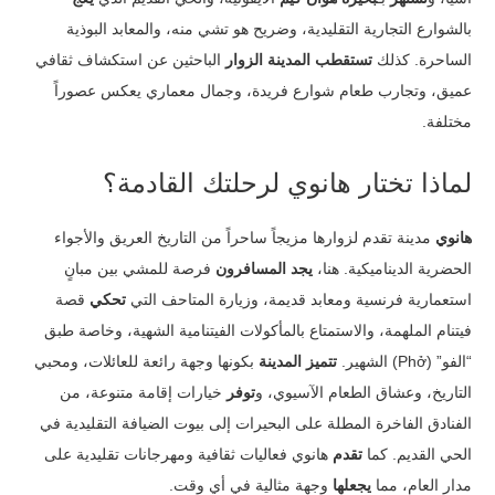
بالشوارع التجارية التقليدية، وضريح هو تشي منه، والمعابد البوذية
الساحرة. كذلك
تستقطب المدينة الزوار
الباحثين عن استكشاف ثقافي
عميق، وتجارب طعام شوارع فريدة، وجمال معماري يعكس عصوراً
مختلفة.
لماذا تختار هانوي لرحلتك القادمة؟
هانوي
مدينة تقدم لزوارها مزيجاً ساحراً من التاريخ العريق والأجواء
الحضرية الديناميكية. هنا،
يجد المسافرون
فرصة للمشي بين مبانٍ
استعمارية فرنسية ومعابد قديمة، وزيارة المتاحف التي
تحكي
قصة
فيتنام الملهمة، والاستمتاع بالمأكولات الفيتنامية الشهية، وخاصة طبق
“الفو” (Phở) الشهير.
تتميز المدينة
بكونها وجهة رائعة للعائلات، ومحبي
التاريخ، وعشاق الطعام الآسيوي، و
توفر
خيارات إقامة متنوعة، من
الفنادق الفاخرة المطلة على البحيرات إلى بيوت الضيافة التقليدية في
الحي القديم. كما
تقدم
هانوي فعاليات ثقافية ومهرجانات تقليدية على
مدار العام، مما
يجعلها
وجهة مثالية في أي وقت.