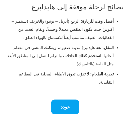
نصائح لرحلة موفقة إلى هايدلبرغ
أفضل وقت للزيارة:
الربيع (أبريل – يونيو) والخريف (سبتمبر –
أكتوبر) حيث
يكون
الطقس معتدلاً وجميلاً، وتقام العديد من
الفعاليات. الصيف مناسب أيضاً للاستمتاع بالهواء الطلق.
التنقل:
تعد
هايدلبرغ مدينة صغيرة، و
يمكنك
المشي في معظم
أنحائها.
استخدم كذلك
الحافلات والترام للتنقل إلى المناطق الأبعد
مثل القلعة (بالتلفريك).
تجربة الطعام:
لا تفوّت
تذوق الأطباق المحلية في المطاعم
التقليدية.
عودة