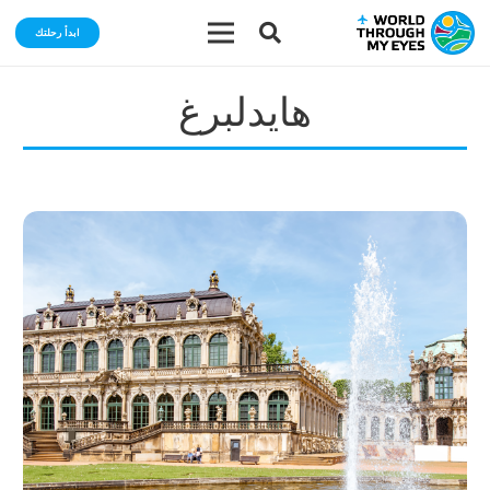
ابدأ رحلتك
هايدلبرغ