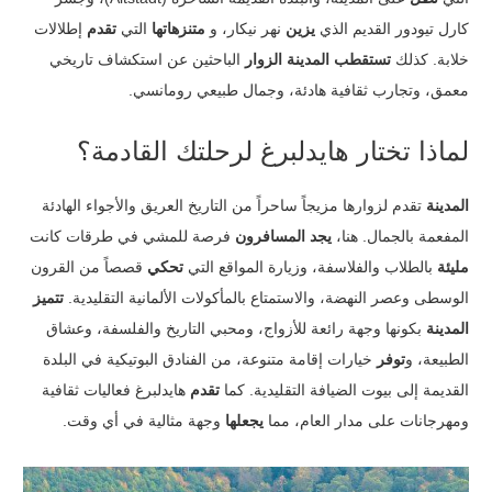
كارل تيودور القديم الذي
يزين
نهر نيكار، و
متنزهاتها
التي
تقدم
إطلالات
خلابة. كذلك
تستقطب المدينة الزوار
الباحثين عن استكشاف تاريخي
معمق، وتجارب ثقافية هادئة، وجمال طبيعي رومانسي.
لماذا تختار هايدلبرغ لرحلتك القادمة؟
المدينة
تقدم لزوارها مزيجاً ساحراً من التاريخ العريق والأجواء الهادئة
المفعمة بالجمال. هنا،
يجد المسافرون
فرصة للمشي في طرقات كانت
مليئة
بالطلاب والفلاسفة، وزيارة المواقع التي
تحكي
قصصاً من القرون
الوسطى وعصر النهضة، والاستمتاع بالمأكولات الألمانية التقليدية.
تتميز
المدينة
بكونها وجهة رائعة للأزواج، ومحبي التاريخ والفلسفة، وعشاق
الطبيعة، و
توفر
خيارات إقامة متنوعة، من الفنادق البوتيكية في البلدة
القديمة إلى بيوت الضيافة التقليدية. كما
تقدم
هايدلبرغ فعاليات ثقافية
ومهرجانات على مدار العام، مما
يجعلها
وجهة مثالية في أي وقت.