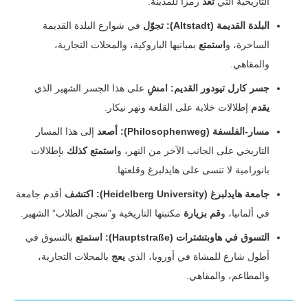
التاريخية التي
تعد
رمزاً للمدينة.
البلدة القديمة (Altstadt):
تجوّل
في شوارع البلدة القديمة
الساحرة، و
استمتع
بمبانيها الباروكية، والمحلات التجارية،
والمقاهي.
جسر كارل تيودور القديم:
امشِ
على هذا الجسر الشهير الذي
يقدم
إطلالات خلابة على القلعة ونهر نيكار.
مسار-الفلسفة (Philosophenweg):
أصعد
إلى هذا المسار
التاريخي على الجانب الآخر من النهر، و
استمتع كذلك
بإطلالات
بانورامية لا تنسى على هايدلبرغ وقلعتها.
جامعة هايدلبرغ (Heidelberg University):
اكتشف
أقدم جامعة
في ألمانيا، و
قم بزيارة
مكتبتها التاريخية و”سجن الطلاب” الشهير.
التسوق في هاوبتشترات (Hauptstraße):
استمتع
بالتسوق في
أطول شارع للمشاة في أوروبا، الذي
يعج
بالمحلات التجارية،
والمطاعم، والمقاهي.