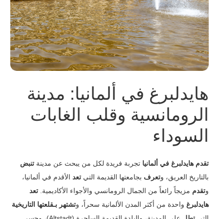
هايدلبرغ في ألمانيا: مدينة
الرومانسية وقلب الغابات
السوداء
تقدم هايدلبرغ في ألمانيا
تجربة فريدة لكل من يبحث عن مدينة
تنبض
بالتاريخ العريق، و
تعرف
بجامعتها القديمة التي
تعد
الأقدم في ألمانيا،
و
تقدم
مزيجاً رائعاً من الجمال الرومانسي والأجواء الأكاديمية.
تعد
هايدلبرغ
واحدة من أكثر المدن الألمانية سحراً، و
تشتهر
بـ
قلعتها التاريخية
التي
تطل
على المدينة، والبلدة القديمة الساحرة (Altstadt)، وجسر